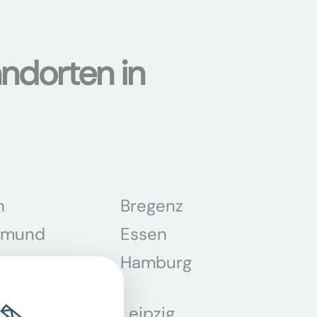
ndorten in
n
Bregenz
tmund
Essen
z
Hamburg
Leipzig