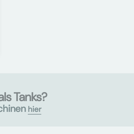
ls Tanks?
chinen
hier