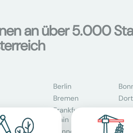
onen an über 5.000 Sta
terreich
Berlin
Bon
Bremen
Dor
Frankfurt am
Gra
Main
Hannover
Köln