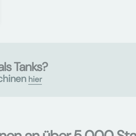
ls Tanks?
chinen
hier
onen an über 5.000 Sta