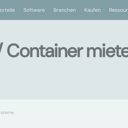
orteile
Software
Branchen
Kaufen
Ressou
 Container miet
ysteme