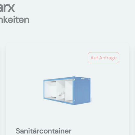
arx
hkeiten
Auf Anfrage
Sanitärcontainer