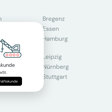
n
Bregenz
tmund
Essen
z
Hamburg
Leipzig
skunde
chen
Nürnberg
wSt.
r
Stuttgart
chäftskunde
n