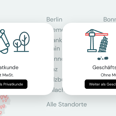
Berlin
Bon
Bremen
Dor
Frankfurt am
Gra
Main
Hannover
Köln
vatkunde
Geschäft
Linz
Mün
t MwSt.
Ohne M
Salzburg
Stey
Weiter als Privatkunde
Weiter als Ges
Villach
Wie
Alle Standorte