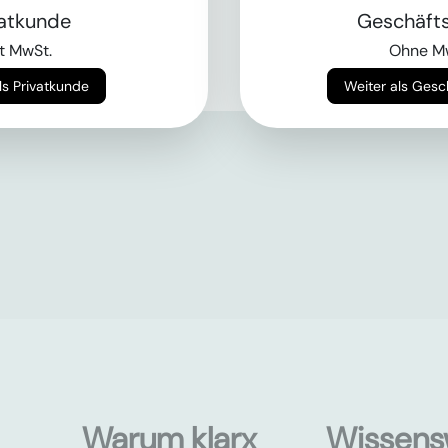
vatkunde
Geschäft
t MwSt.
Ohne M
Weiter als Privatkunde
Weiter als Ges
Warum klarx
Wissens