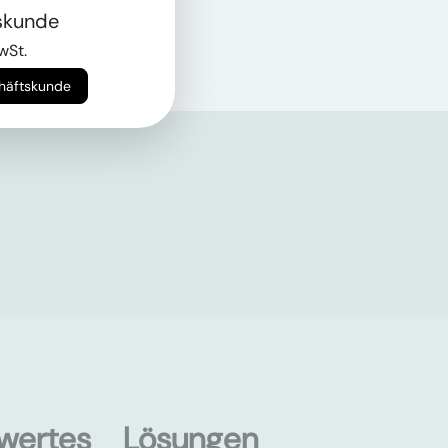
skunde
wSt.
chäftskunde
wertes
Lösungen