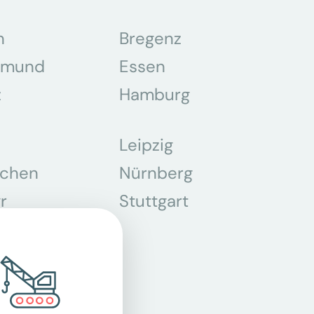
n
Bregenz
tmund
Essen
z
Hamburg
Leipzig
chen
Nürnberg
r
Stuttgart
n