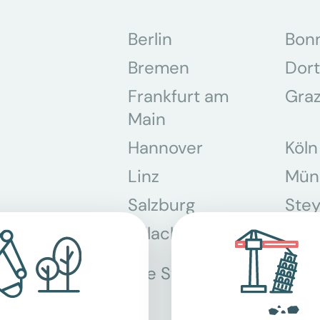
Berlin
Bon
Bremen
Dor
Frankfurt am
Gra
Main
Hannover
Köln
Linz
Mün
Salzburg
Stey
Villach
Wie
Alle Standorte