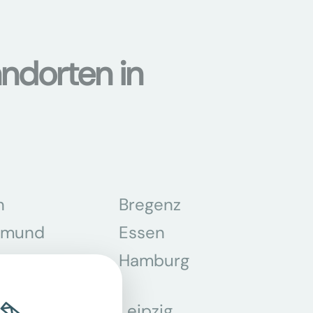
ndorten in
n
Bregenz
tmund
Essen
z
Hamburg
Leipzig