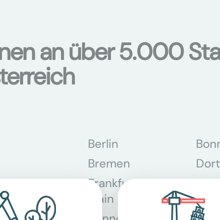
onen an über 5.000 Sta
terreich
Berlin
Bon
Bremen
Dor
Frankfurt am
Gra
Main
Hannover
Köln